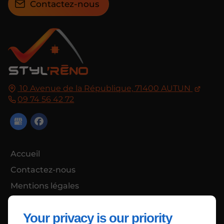
Contactez-nous
10 Avenue de la République,
71400
AUTUN
09 74 56 42 72
Accueil
Contactez-nous
Mentions légales
Plan du site
Your privacy is our priority