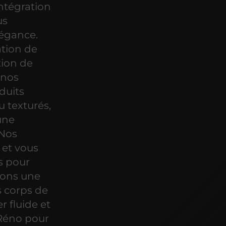
intégration
us
légance.
tion de
tion de
 nos
duits
u texturés,
 une
 Nos
 et vous
ns pour
rons une
s corps de
r fluide et
'Réno pour