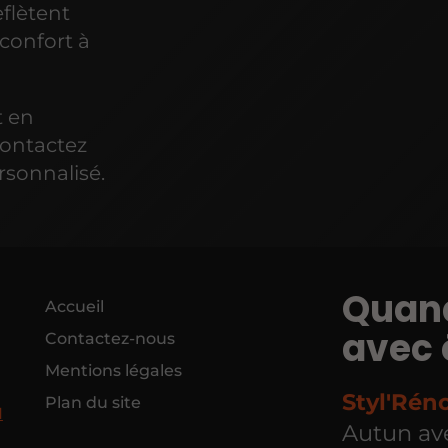
flètent
 confort à
t en
contactez
rsonnalisé.
Quand
Accueil
avec
Contactez-nous
Mentions légales
Styl'Rén
Plan du site
N
Autun ave