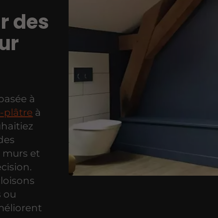
r des
ur
 basée à
-plâtre
à
haitiez
 des
 murs et
cision.
cloisons
s ou
méliorent