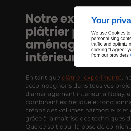
Notre expertise d
Your priva
plâtrier pour vos
We use Cookies to
personalising conte
aménagements
traffic and optimizi
clicking "I Agree" 
intérieurs à Nolay
from our providers
En tant que
plâtrier expérimenté
, n
accompagnons dans tous vos proje
d'aménagement intérieur à Nolay, 
combinant esthétique et fonctionna
créons des volumes harmonieux et 
grâce à la maîtrise des techniques de
Que ce soit pour la pose de corniche