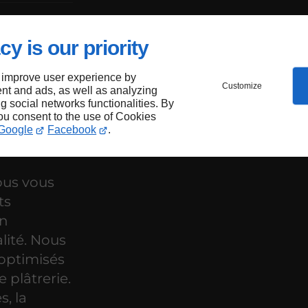
e
cy is our priority
 improve user experience by
Customize
nt and ads, as well as analyzing
ng social networks functionalities. By
you consent to the use of Cookies
Google
Facebook
.
ous vous
ts
en
lité. Nous
optimisés
 plâtrerie.
s, la