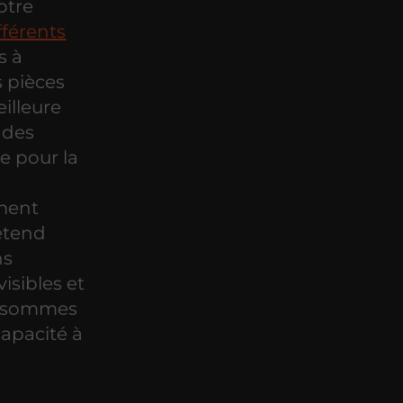
otre
fférents
s à
s pièces
illeure
 des
e pour la
ement
'étend
ns
isibles et
us sommes
capacité à