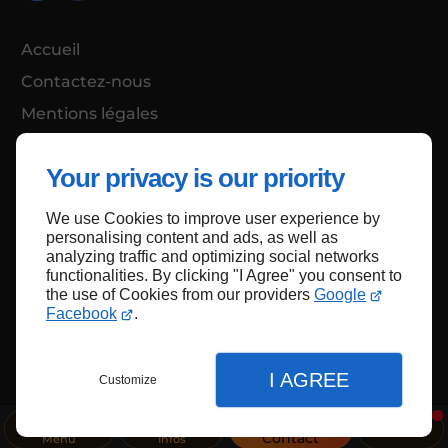
Accueil
Contactez-nous
Mentions légales
Plan du site
Your privacy is our priority
We use Cookies to improve user experience by
Haut de page
personalising content and ads, as well as
analyzing traffic and optimizing social networks
functionalities. By clicking "I Agree" you consent to
the use of Cookies from our providers
Google
Facebook
.
I AGREE
Customize
Contact
Menu
Infos